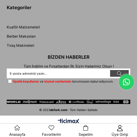
Kategoriler
Kuaför Malzemeleri
Berber Makasları
Tıraş Makineleri
BİZDEN HABERLER
Tüm İndirim ve Fırsatlardan İlk Sizin Haberiniz Olsun !
Üyelik koşullarını
ve
kişisel verilerimin
korunmasını kabul ediyorum.
© 2023
defark.com
- Tüm Hakları Saklıdır.
Anasayfa
Favorilerim
Sepetim
Üye Girişi