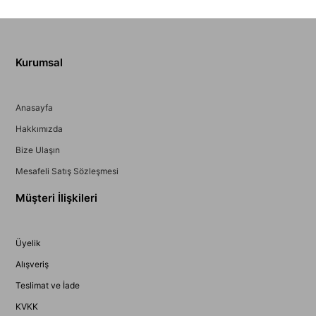
Kurumsal
Anasayfa
Hakkımızda
Bize Ulaşın
Mesafeli Satış Sözleşmesi
Müşteri İlişkileri
Üyelik
Alışveriş
Teslimat ve İade
KVKK