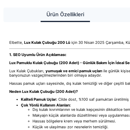
Ürün Özellikleri
Elbette,
Lux Kulak Çubuğu 200 Lü
için 30 Nisan 2025 Çarşamba, Kütah
1. SEO Uyumlu Ürün Açıklaması:
Lux Pamuklu Kulak Çubuğu (200 Adet) - Günlük Bakım İçin İdeal S
Lux Kulak Çubukları,
yumuşak ve emici pamuk uçları
ile günlük kişise
banyonuzun vazgeçilmezlerinden biri olmaya adaydır.
Hassas pamuk uçları sayesinde, dış kulak temizliği ve diğer çeşitli bakı
Neden Lux Kulak Çubuğu (200 Adet)?
Kaliteli Pamuk Uçlar:
Cilde dost, %100 saf pamuktan üretilmiş u
Çok Yönlü Kullanım Alanları:
Dış kulak kıvrımlarının ve kulak kepçesinin dikkatlice te
Makyajın küçük alanlarda düzeltilmesi veya uygulanması
Hassas bölgelere krem veya merhem sürülmesi.
Küçük ve ulaşılması zor nesnelerin temizliği.