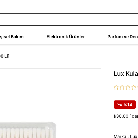
işisel Bakım
Elektronik Ürünler
Parfüm ve Deo
00 Lü
Lux Kul
14
₺30,00
`den
Marka
:
Lux