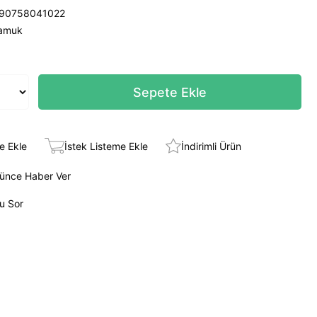
90758041022
amuk
e Ekle
İstek Listeme Ekle
İndirimli Ürün
şünce Haber Ver
ru Sor