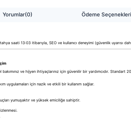
Yorumlar
(0)
Ödeme Seçenekler
ya saati 13:03 itibarıyla, SEO ve kullanıcı deneyimi (güvenlik uyarısı dahil
eçim
l bakımınız ve hijyen ihtiyaçlarınız için güvenilir bir yardımcıdır. Standart 2
m uygulamaları için nazik ve etkili bir kullanım sağlar.
çları yumuşaktır ve yüksek emiciliğe sahiptir.
mizlenmesi.
.