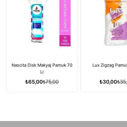
Nascita Disk Makyaj Pamuk 70
Lux Zigzag Pamu
Li
₺65,00
₺75,00
₺30,00
₺35