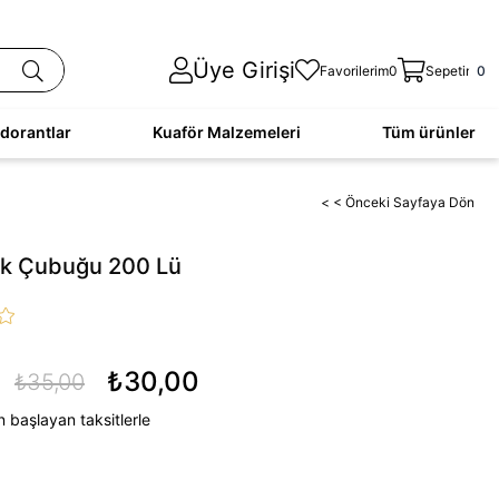
Üye Girişi
Favorilerim
0
Sepetim
0
dorantlar
Kuaför Malzemeleri
Tüm ürünler
< < Önceki Sayfaya Dön
ak Çubuğu 200 Lü
₺30,00
₺35,00
 başlayan taksitlerle