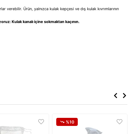
lar verebilir. Ürün, yalnızca kulak kepçesi ve dış kulak kıvrımlarının
iyoruz: Kulak kanalı içine sokmaktan kaçının.
%10