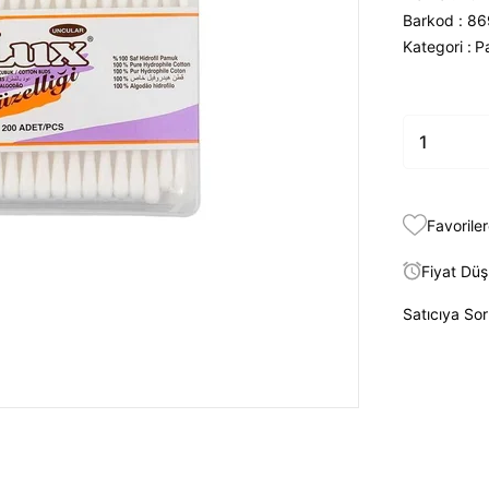
Barkod
:
86
Kategori :
P
Favoriler
Fiyat Dü
Satıcıya So