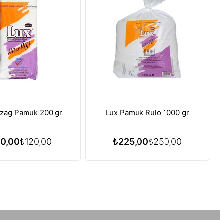
gzag Pamuk 200 gr
Lux Pamuk Rulo 1000 gr
10,00
₺120,00
₺225,00
₺250,00