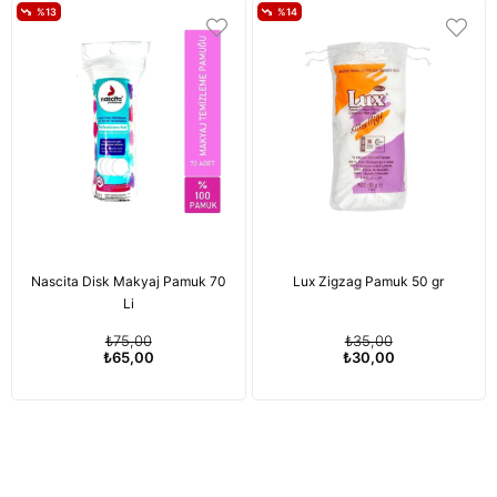
%13
%14
Nascita Disk Makyaj Pamuk 70
Lux Zigzag Pamuk 50 gr
Li
₺75,00
₺35,00
₺65,00
₺30,00