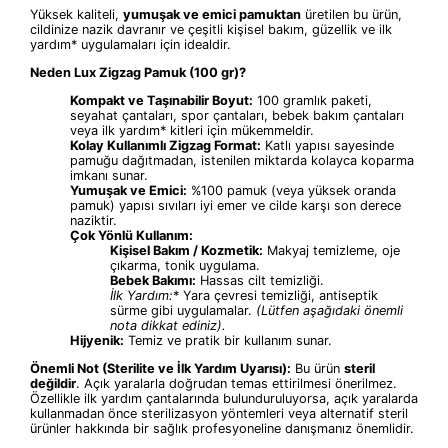
Yüksek kaliteli,
yumuşak ve emici pamuktan
üretilen bu ürün,
cildinize nazik davranır ve çeşitli kişisel bakım, güzellik ve ilk
yardım* uygulamaları için idealdir.
Neden Lux Zigzag Pamuk (100 gr)?
Kompakt ve Taşınabilir Boyut:
100 gramlık paketi,
seyahat çantaları, spor çantaları, bebek bakım çantaları
veya ilk yardım* kitleri için mükemmeldir.
Kolay Kullanımlı Zigzag Format:
Katlı yapısı sayesinde
pamuğu dağıtmadan, istenilen miktarda kolayca koparma
imkanı sunar.
Yumuşak ve Emici:
%100 pamuk (veya yüksek oranda
pamuk) yapısı sıvıları iyi emer ve cilde karşı son derece
naziktir.
Çok Yönlü Kullanım:
Kişisel Bakım / Kozmetik:
Makyaj temizleme, oje
çıkarma, tonik uygulama.
Bebek Bakımı:
Hassas cilt temizliği.
İlk Yardım
:
* Yara çevresi temizliği, antiseptik
sürme gibi uygulamalar.
(Lütfen aşağıdaki önemli
nota dikkat ediniz).
Hijyenik:
Temiz ve pratik bir kullanım sunar.
Önemli Not (Sterilite ve İlk Yardım Uyarısı):
Bu ürün
steril
değildir
. Açık yaralarla doğrudan temas ettirilmesi önerilmez.
Özellikle ilk yardım çantalarında bulunduruluyorsa, açık yaralarda
kullanmadan önce sterilizasyon yöntemleri veya alternatif steril
ürünler hakkında bir sağlık profesyoneline danışmanız önemlidir.