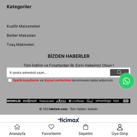
Kategoriler
Kuaför Malzemeleri
Berber Makasları
Tıraş Makineleri
BİZDEN HABERLER
Tüm İndirim ve Fırsatlardan İlk Sizin Haberiniz Olsun !
Üyelik koşullarını
ve
kişisel verilerimin
korunmasını kabul ediyorum.
© 2023
defark.com
- Tüm Hakları Saklıdır.
Anasayfa
Favorilerim
Sepetim
Üye Girişi