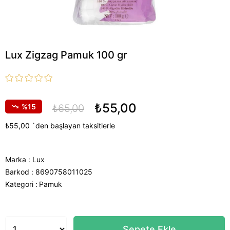
Lux Zigzag Pamuk 100 gr
₺55,00
15
₺65,00
₺55,00
`den başlayan taksitlerle
Marka
:
Lux
Barkod
:
8690758011025
Kategori :
Pamuk