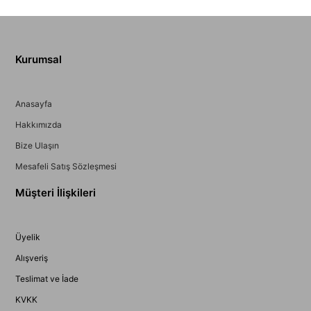
Kurumsal
Anasayfa
Hakkımızda
Bize Ulaşın
Mesafeli Satış Sözleşmesi
Müşteri İlişkileri
Üyelik
Alışveriş
Teslimat ve İade
KVKK