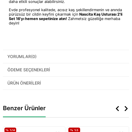
daha etkili sonuçlar alabilirsiniz.
Evde profesyonel kalitede, acısız kaş şekillendirmenin ve anında
pürüzsüz bir cildin keyfini çıkarmak için
Nascita Kaş Usturası 2'li
Set 16'yı hemen sepetinize atın!
Zahmetsiz güzelliğe merhaba
deyin!
YORUMLAR
(0)
ÖDEME SEÇENEKLERI
ÜRÜN ÖNERILERI
Benzer Ürünler
%14
%5