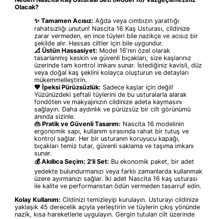
Olacak?
✨ Tamamen Acısız:
Ağda veya cımbızın yarattığı
rahatsızlığı unutun! Nascita 16 Kaş Usturası, cildinize
zarar vermeden, en ince tüyleri bile nazikçe ve acısız bir
şekilde alır. Hassas ciltler için bile uygundur.
📐 Üstün Hassasiyet:
Model 16'nın özel olarak
tasarlanmış keskin ve güvenli bıçakları, size kaşlarınız
üzerinde tam kontrol imkanı sunar. İstediğiniz kavisli, düz
veya doğal kaş şeklini kolayca oluşturun ve detayları
mükemmelleştirin.
💖 İpeksi Pürüzsüzlük:
Sadece kaşlar için değil!
Yüzünüzdeki şeftali tüylerini de bu usturalarla alarak
fondöten ve makyajınızın cildinize adeta kaymasını
sağlayın. Daha aydınlık ve pürüzsüz bir cilt görünümü
anında sizinle.
👜 Pratik ve Güvenli Tasarım:
Nascita 16 modelinin
ergonomik sapı, kullanım sırasında rahat bir tutuş ve
kontrol sağlar. Her bir usturanın koruyucu kapağı,
bıçakları temiz tutar, güvenli saklama ve taşıma imkanı
sunar.
💰 Akıllıca Seçim: 2'li Set:
Bu ekonomik paket, bir adet
yedekte bulundurmanızı veya farklı zamanlarda kullanmak
üzere ayırmanızı sağlar. İki adet Nascita 16 kaş usturası
ile kalite ve performanstan ödün vermeden tasarruf edin.
Kolay Kullanım:
Cildinizi temizleyip kurulayın. Usturayı cildinize
yaklaşık 45 derecelik açıyla yerleştirin ve tüylerin çıkış yönünde
nazik, kısa hareketlerle uygulayın. Gergin tutulan cilt üzerinde