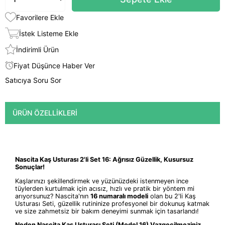
Favorilere Ekle
İstek Listeme Ekle
İndirimli Ürün
Fiyat Düşünce Haber Ver
Satıcıya Soru Sor
ÜRÜN ÖZELLIKLERI
Nascita Kaş Usturası 2'li Set 16: Ağrısız Güzellik, Kusursuz
Sonuçlar!
Kaşlarınızı şekillendirmek ve yüzünüzdeki istenmeyen ince
tüylerden kurtulmak için acısız, hızlı ve pratik bir yöntem mi
arıyorsunuz? Nascita'nın
16 numaralı modeli
olan bu 2'li Kaş
Usturası Seti, güzellik rutininize profesyonel bir dokunuş katmak
ve size zahmetsiz bir bakım deneyimi sunmak için tasarlandı!
Neden Nascita Kaş Usturası Seti (Model 16) Vazgeçilmeziniz